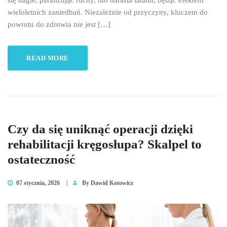
się nagle, paraliżując ruchy, lub narasta latami, będąc efektem
wieloletnich zaniedbań. Niezależnie od przyczyny, kluczem do
powrotu do zdrowia nie jest […]
READ MORE
Czy da się uniknąć operacji dzięki
rehabilitacji kręgosłupa? Skalpel to
ostateczność
07 stycznia, 2026
|
By
Dawid Kotowicz