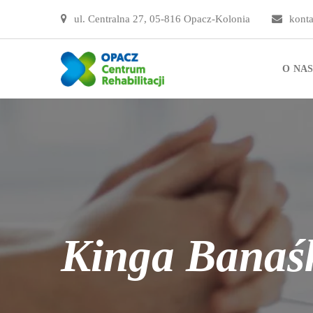
ul. Centralna 27, 05-816 Opacz-Kolonia
konta
O NA
Kinga Banaś