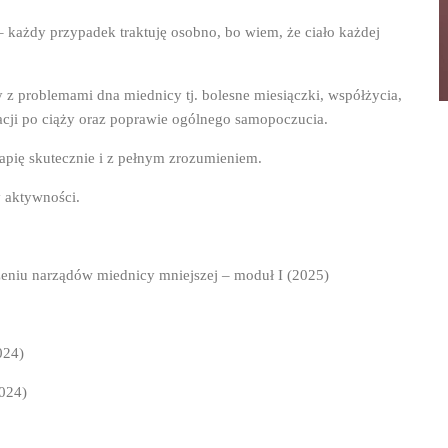
 każdy przypadek traktuję osobno, bo wiem, że ciało każdej
 z problemami dna miednicy tj. bolesne miesiączki, współżycia,
racji po ciąży oraz poprawie ogólnego samopoczucia.
rapię skutecznie i z pełnym zrozumieniem.
 aktywności.
iżeniu narządów miednicy mniejszej – moduł I (2025)
024)
2024)