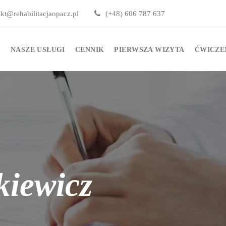
kt@rehabilitacjaopacz.pl
(+48) 606 787 637
S
NASZE USŁUGI
CENNIK
PIERWSZA WIZYTA
ĆWICZE
kiewicz