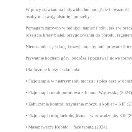
W pracy stawiam na indywidualne podejście i uważność –
osoby ma swoją historię i potrzeby.
Pomagam zarówno w redukcji napięć i bólu, jak i w pracy
rozejście kresy białej, przygotowaniu do porodu, regene
Nieustannie się szkolę i rozwijam, aby móc prowadzić te
Prywatnie kocham góry, podróże i poznawać nowe formy
Ukończone kursy i szkolenia:
• Fizjoterapia w nietrzymaniu moczu i stolca oraz w obn
• Fizjoterapia okołoporodowa z Joanną Wąsowską (2024)
• Zaburzenia kontroli trzymania moczu u kobiet – KIF (2
• Fizjoterapia uroginekologiczna – wprowadzenie, KIF (
• Masaż twarzy Kobido + face taping (2024)